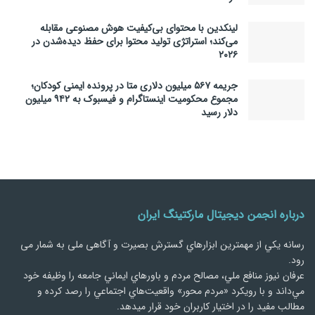
لینکدین با محتوای بی‌کیفیت هوش مصنوعی مقابله
می‌کند؛ استراتژی تولید محتوا برای حفظ دیده‌شدن در
۲۰۲۶
جریمه ۵۶۷ میلیون دلاری متا در پرونده ایمنی کودکان؛
مجموع محکومیت اینستاگرام و فیسبوک به ۹۴۲ میلیون
دلار رسید
درباره انجمن دیجیتال مارکتینگ ایران
رسانه يكي از مهمترین ابزارهاي گسترش بصیرت و آگاهی ملی به شمار می
رود.
عرفان نیوز منافع ملي، مصالح مردم و باورهاي ايماني جامعه را وظيفه خود
مي‌داند و با رويكرد «مردم‌ محور» واقعيت‌هاي اجتماعي را رصد کرده و
مطالب مفید را در اختیار کاربران خود قرار میدهد.