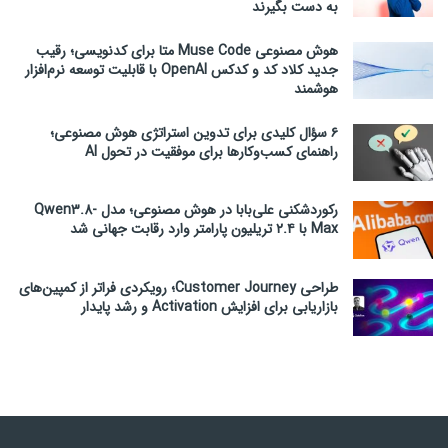
به دست بگیرند
هوش مصنوعی Muse Code متا برای کدنویسی؛ رقیب
جدید کلاد کد و کدکس OpenAI با قابلیت توسعه نرم‌افزار
هوشمند
۶ سؤال کلیدی برای تدوین استراتژی هوش مصنوعی؛
راهنمای کسب‌وکارها برای موفقیت در تحول AI
رکوردشکنی علی‌بابا در هوش مصنوعی؛ مدل Qwen3.8-
Max با ۲.۴ تریلیون پارامتر وارد رقابت جهانی شد
طراحی Customer Journey؛ رویکردی فراتر از کمپین‌های
بازاریابی برای افزایش Activation و رشد پایدار