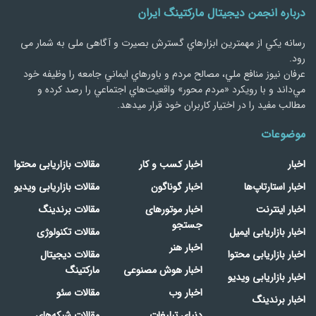
درباره انجمن دیجیتال مارکتینگ ایران
رسانه يكي از مهمترین ابزارهاي گسترش بصیرت و آگاهی ملی به شمار می
رود.
عرفان نیوز منافع ملي، مصالح مردم و باورهاي ايماني جامعه را وظيفه خود
مي‌داند و با رويكرد «مردم‌ محور» واقعيت‌هاي اجتماعي را رصد کرده و
مطالب مفید را در اختیار کاربران خود قرار میدهد.
موضوعات
اخبار
اخبار کسب و کار
مقالات بازاریابی محتوا
اخبار استارتاپ‌ها
اخبار گوناگون
مقالات بازاریابی ویدیو
اخبار اینترنت
اخبار موتورهای
مقالات برندینگ
جستجو
اخبار بازاریابی ایمیل
مقالات تکنولوژی
اخبار هنر
اخبار بازاریابی محتوا
مقالات دیجیتال
اخبار هوش مصنوعی
مارکتینگ
اخبار بازاریابی ویدیو
اخبار وب
مقالات سئو
اخبار برندینگ
دنیای تبلیغات
مقالات شبکه‌های