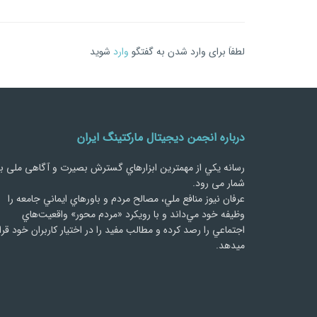
لطفاَ برای وارد شدن به گفتگو
وارد
شوید
درباره انجمن دیجیتال مارکتینگ ایران
رسانه يكي از مهمترین ابزارهاي گسترش بصیرت و آگاهی ملی ب
شمار می رود.
عرفان نیوز منافع ملي، مصالح مردم و باورهاي ايماني جامعه را
وظيفه خود مي‌داند و با رويكرد «مردم‌ محور» واقعيت‌هاي
اجتماعي را رصد کرده و مطالب مفید را در اختیار کاربران خود قرا
میدهد.