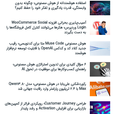
استفاده هوشمندانه از هوش مصنوعی؛ چگونه بدون
وابستگی، قدرت یادگیری و تفکر خود را حفظ کنیم؟
آسیب‌پذیری بحرانی افزونه WooCommerce Social
Login وردپرس؛ هکرها می‌توانند کنترل کامل فروشگاه‌ها را
به دست بگیرند
هوش مصنوعی Muse Code متا برای کدنویسی؛ رقیب
جدید کلاد کد و کدکس OpenAI با قابلیت توسعه نرم‌افزار
هوشمند
۶ سؤال کلیدی برای تدوین استراتژی هوش مصنوعی؛
راهنمای کسب‌وکارها برای موفقیت در تحول AI
رکوردشکنی علی‌بابا در هوش مصنوعی؛ مدل Qwen3.8-
Max با ۲.۴ تریلیون پارامتر وارد رقابت جهانی شد
طراحی Customer Journey؛ رویکردی فراتر از کمپین‌های
بازاریابی برای افزایش Activation و رشد پایدار