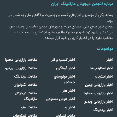
درباره انجمن دیجیتال مارکتینگ ایران
رسانه يكي از مهمترین ابزارهاي گسترش بصیرت و آگاهی ملی به شمار می
رود.
عرفان نیوز منافع ملي، مصالح مردم و باورهاي ايماني جامعه را وظيفه خود
مي‌داند و با رويكرد «مردم‌ محور» واقعيت‌هاي اجتماعي را رصد کرده و
مطالب مفید را در اختیار کاربران خود قرار میدهد.
موضوعات
اخبار
اخبار کسب و کار
مقالات بازاریابی محتوا
اخبار استارتاپ‌ها
اخبار گوناگون
مقالات بازاریابی ویدیو
اخبار اینترنت
اخبار موتورهای
مقالات برندینگ
جستجو
اخبار بازاریابی ایمیل
مقالات تکنولوژی
اخبار هنر
اخبار بازاریابی محتوا
مقالات دیجیتال
اخبار هوش مصنوعی
مارکتینگ
اخبار بازاریابی ویدیو
اخبار وب
مقالات سئو
اخبار برندینگ
دنیای تبلیغات
مقالات شبکه‌های