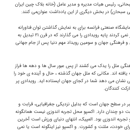
انی، رئیس هیات مدیره و مدیر عامل (خانه بلاک چین ایران
ی سبحان) در بخش دیگری از این یادداشت عنوان‌می کنند:
ده برگزاری نمایشگاه صنعتی فرانسه برای به نمایش گذاشتن توان فناورانه
فرانسه گذاشته شد برگزار کنندگان آن فکر نمی کردند پایه رویدادی را می گذارند که در قرن 21 تبدیل به
 و فرهنگی جهان و سومین رویداد مهم دنیا پس از جام جهانی
نگی ملل را یدک می کشند از پسِ عبور سال ها و دهه ها فراز
فته اند. مکانی که ملل جهان گذشته ، حال و آینده ی خود را
 نشان می دهد شما در کجای جهان ایستاده اید. رویدادی پر
ارکت کنندگان.
ر در سطح جهان است که بدلیل نزدیکی جغرافیایی، قرابت و
میت دو چندان دارد. اکسپو محل تجربه اندوزی نیست همانگونه
و تجربه اندوزی بود. المپیک، انتهای دنیای ورزش است آخرین
 برای خودت، ملتت و کشورت. و اکسپو نیز اینگونه است یا نمی