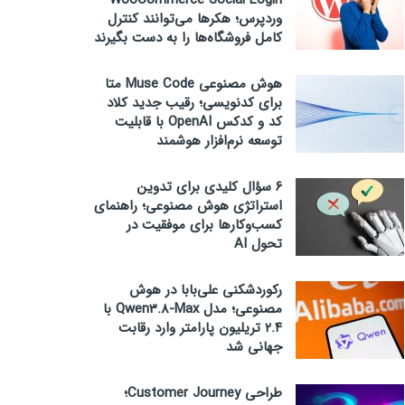
WooCommerce Social Login
وردپرس؛ هکرها می‌توانند کنترل
کامل فروشگاه‌ها را به دست بگیرند
هوش مصنوعی Muse Code متا
برای کدنویسی؛ رقیب جدید کلاد
کد و کدکس OpenAI با قابلیت
توسعه نرم‌افزار هوشمند
۶ سؤال کلیدی برای تدوین
استراتژی هوش مصنوعی؛ راهنمای
کسب‌وکارها برای موفقیت در
تحول AI
رکوردشکنی علی‌بابا در هوش
مصنوعی؛ مدل Qwen3.8-Max با
۲.۴ تریلیون پارامتر وارد رقابت
جهانی شد
طراحی Customer Journey؛