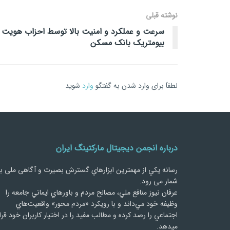
نوشته قبلی
سرعت و عملکرد و امنیت بالا توسط احزاب هویت
بیومتریک بانک مسکن
لطفاَ برای وارد شدن به گفتگو
وارد
شوید
درباره انجمن دیجیتال مارکتینگ ایران
رسانه يكي از مهمترین ابزارهاي گسترش بصیرت و آگاهی ملی ب
شمار می رود.
عرفان نیوز منافع ملي، مصالح مردم و باورهاي ايماني جامعه را
وظيفه خود مي‌داند و با رويكرد «مردم‌ محور» واقعيت‌هاي
اجتماعي را رصد کرده و مطالب مفید را در اختیار کاربران خود قرا
میدهد.