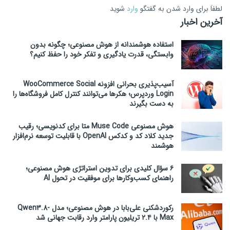
لطفاَ برای وارد شدن به گفتگو
وارد
شوید
آخرین اخبار
استفاده هوشمندانه از هوش مصنوعی؛ چگونه بدون
وابستگی، قدرت یادگیری و تفکر خود را حفظ کنیم؟
آسیب‌پذیری بحرانی افزونه WooCommerce Social
Login وردپرس؛ هکرها می‌توانند کنترل کامل فروشگاه‌ها را
به دست بگیرند
هوش مصنوعی Muse Code متا برای کدنویسی؛ رقیب
جدید کلاد کد و کدکس OpenAI با قابلیت توسعه نرم‌افزار
هوشمند
۶ سؤال کلیدی برای تدوین استراتژی هوش مصنوعی؛
راهنمای کسب‌وکارها برای موفقیت در تحول AI
رکوردشکنی علی‌بابا در هوش مصنوعی؛ مدل Qwen3.8-
Max با ۲.۴ تریلیون پارامتر وارد رقابت جهانی شد