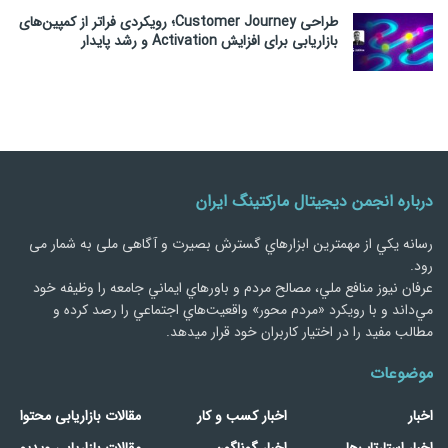
طراحی Customer Journey؛ رویکردی فراتر از کمپین‌های
بازاریابی برای افزایش Activation و رشد پایدار
درباره انجمن دیجیتال مارکتینگ ایران
رسانه يكي از مهمترین ابزارهاي گسترش بصیرت و آگاهی ملی به شمار می
رود.
عرفان نیوز منافع ملي، مصالح مردم و باورهاي ايماني جامعه را وظيفه خود
مي‌داند و با رويكرد «مردم‌ محور» واقعيت‌هاي اجتماعي را رصد کرده و
مطالب مفید را در اختیار کاربران خود قرار میدهد.
موضوعات
اخبار
اخبار کسب و کار
مقالات بازاریابی محتوا
اخبار استارتاپ‌ها
اخبار گوناگون
مقالات بازاریابی ویدیو