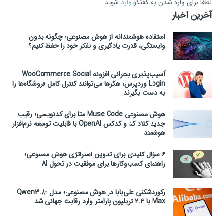
لطفاَ برای وارد شدن به گفتگو
وارد
شوید
آخرین اخبار
استفاده هوشمندانه از هوش مصنوعی؛ چگونه بدون
وابستگی، قدرت یادگیری و تفکر خود را حفظ کنیم؟
آسیب‌پذیری بحرانی افزونه WooCommerce Social
Login وردپرس؛ هکرها می‌توانند کنترل کامل فروشگاه‌ها را
به دست بگیرند
هوش مصنوعی Muse Code متا برای کدنویسی؛ رقیب
جدید کلاد کد و کدکس OpenAI با قابلیت توسعه نرم‌افزار
هوشمند
۶ سؤال کلیدی برای تدوین استراتژی هوش مصنوعی؛
راهنمای کسب‌وکارها برای موفقیت در تحول AI
رکوردشکنی علی‌بابا در هوش مصنوعی؛ مدل Qwen3.8-
Max با ۲.۴ تریلیون پارامتر وارد رقابت جهانی شد