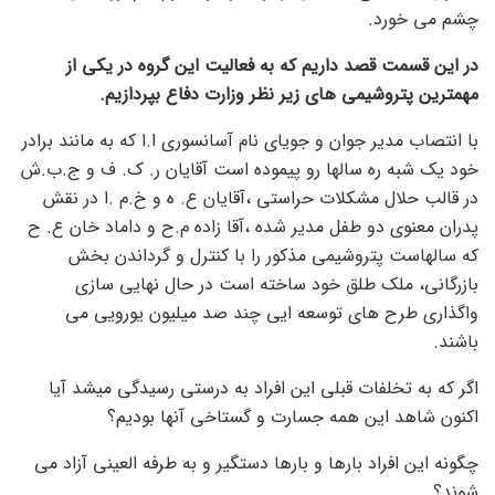
چشم می خورد.
در این قسمت قصد داریم که به فعالیت این گروه در یکی از
مهمترین پتروشیمی های زیر نظر وزارت دفاع بپردازیم.
با انتصاب مدیر جوان و جویای نام آسانسوری ا.ا که به مانند برادر
خود یک شبه ره سالها رو پیموده است آقایان ر. ک. ف و ج.ب.ش
در قالب حلال مشکلات حراستی ،آقایان ع. ه و خ.م .ا در نقش
پدران معنوی دو طفل مدیر شده ،آقا زاده م.ح و داماد خان ع. ح
که سالهاست پتروشیمی مذکور را با کنترل و گرداندن بخش
بازرگانی، ملک طلق خود ساخته است در حال نهایی سازی
واگذاری طرح های توسعه ایی چند صد میلیون یورویی می
باشند.
اگر که به تخلفات قبلی این افراد به درستی رسیدگی میشد آیا
اکنون شاهد این همه جسارت و گستاخی آنها بودیم؟
چگونه این افراد بارها و بارها دستگیر و به طرفه العینی آزاد می
شوند؟