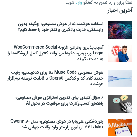
لطفاَ برای وارد شدن به گفتگو
وارد
شوید
آخرین اخبار
استفاده هوشمندانه از هوش مصنوعی؛ چگونه بدون
وابستگی، قدرت یادگیری و تفکر خود را حفظ کنیم؟
آسیب‌پذیری بحرانی افزونه WooCommerce Social
Login وردپرس؛ هکرها می‌توانند کنترل کامل فروشگاه‌ها را
به دست بگیرند
هوش مصنوعی Muse Code متا برای کدنویسی؛ رقیب
جدید کلاد کد و کدکس OpenAI با قابلیت توسعه نرم‌افزار
هوشمند
۶ سؤال کلیدی برای تدوین استراتژی هوش مصنوعی؛
راهنمای کسب‌وکارها برای موفقیت در تحول AI
رکوردشکنی علی‌بابا در هوش مصنوعی؛ مدل Qwen3.8-
Max با ۲.۴ تریلیون پارامتر وارد رقابت جهانی شد