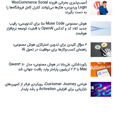
آسیب‌پذیری بحرانی افزونه WooCommerce Social
Login وردپرس؛ هکرها می‌توانند کنترل کامل فروشگاه‌ها را
به دست بگیرند
هوش مصنوعی Muse Code متا برای کدنویسی؛ رقیب
جدید کلاد کد و کدکس OpenAI با قابلیت توسعه نرم‌افزار
هوشمند
۶ سؤال کلیدی برای تدوین استراتژی هوش مصنوعی؛
راهنمای کسب‌وکارها برای موفقیت در تحول AI
رکوردشکنی علی‌بابا در هوش مصنوعی؛ مدل Qwen3.8-
Max با ۲.۴ تریلیون پارامتر وارد رقابت جهانی شد
طراحی Customer Journey؛ رویکردی فراتر از کمپین‌های
بازاریابی برای افزایش Activation و رشد پایدار