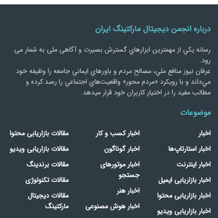
درباره انجمن دیجیتال مارکتینگ ایران
رسانه يكي از مهمترین ابزارهاي گسترش بصیرت و آگاهی ملی به شمار می
رود.
عرفان نیوز منافع ملي، مصالح مردم و باورهاي ايماني جامعه را وظيفه خود
مي‌داند و با رويكرد «مردم‌ محور» واقعيت‌هاي اجتماعي را رصد کرده و
مطالب مفید را در اختیار کاربران خود قرار میدهد.
موضوعات
اخبار
اخبار کسب و کار
مقالات بازاریابی محتوا
اخبار استارتاپ‌ها
اخبار گوناگون
مقالات بازاریابی ویدیو
اخبار اینترنت
اخبار موتورهای
مقالات برندینگ
جستجو
اخبار بازاریابی ایمیل
مقالات تکنولوژی
اخبار هنر
اخبار بازاریابی محتوا
مقالات دیجیتال
اخبار هوش مصنوعی
مارکتینگ
اخبار بازاریابی ویدیو