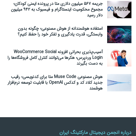
جریمه ۵۶۷ میلیون دلاری متا در پرونده ایمنی کودکان؛
مجموع محکومیت اینستاگرام و فیسبوک به ۹۴۲ میلیون
دلار رسید
استفاده هوشمندانه از هوش مصنوعی؛ چگونه بدون
وابستگی، قدرت یادگیری و تفکر خود را حفظ کنیم؟
آسیب‌پذیری بحرانی افزونه WooCommerce Social
Login وردپرس؛ هکرها می‌توانند کنترل کامل فروشگاه‌ها را
به دست بگیرند
هوش مصنوعی Muse Code متا برای کدنویسی؛ رقیب
جدید کلاد کد و کدکس OpenAI با قابلیت توسعه نرم‌افزار
هوشمند
درباره انجمن دیجیتال مارکتینگ ایران