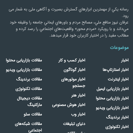
رسانه يكي از مهمترین ابزارهاي گسترش بصیرت و آگاهی ملی به شمار می
رود.
عرفان نیوز منافع ملي، مصالح مردم و باورهاي ايماني جامعه را وظيفه خود
مي‌داند و با رويكرد «مردم‌ محور» واقعيت‌هاي اجتماعي را رصد کرده و
مطالب مفید را در اختیار کاربران خود قرار میدهد.
موضوعات
اخبار
اخبار کسب و کار
مقالات بازاریابی محتوا
اخبار استارتاپ‌ها
اخبار گوناگون
مقالات بازاریابی ویدیو
اخبار اینترنت
اخبار موتورهای
مقالات برندینگ
جستجو
اخبار بازاریابی ایمیل
مقالات تکنولوژی
اخبار هنر
اخبار بازاریابی محتوا
مقالات دیجیتال
اخبار هوش مصنوعی
مارکتینگ
اخبار بازاریابی ویدیو
اخبار وب
مقالات سئو
اخبار برندینگ
دنیای تبلیغات
مقالات شبکه‌های
اخبار تکنولوژی
اجتماعی