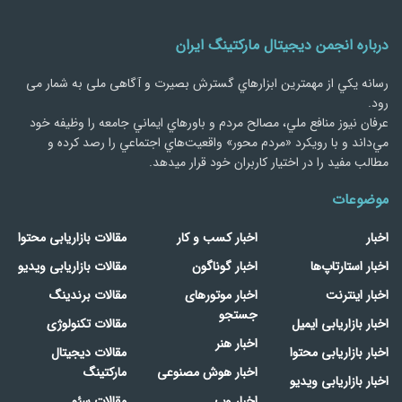
درباره انجمن دیجیتال مارکتینگ ایران
رسانه يكي از مهمترین ابزارهاي گسترش بصیرت و آگاهی ملی به شمار می
رود.
عرفان نیوز منافع ملي، مصالح مردم و باورهاي ايماني جامعه را وظيفه خود
مي‌داند و با رويكرد «مردم‌ محور» واقعيت‌هاي اجتماعي را رصد کرده و
مطالب مفید را در اختیار کاربران خود قرار میدهد.
موضوعات
اخبار
اخبار کسب و کار
مقالات بازاریابی محتوا
اخبار استارتاپ‌ها
اخبار گوناگون
مقالات بازاریابی ویدیو
اخبار اینترنت
اخبار موتورهای
مقالات برندینگ
جستجو
اخبار بازاریابی ایمیل
مقالات تکنولوژی
اخبار هنر
اخبار بازاریابی محتوا
مقالات دیجیتال
اخبار هوش مصنوعی
مارکتینگ
اخبار بازاریابی ویدیو
اخبار وب
مقالات سئو