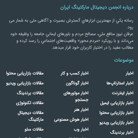
درباره انجمن دیجیتال مارکتینگ ایران
رسانه يكي از مهمترین ابزارهاي گسترش بصیرت و آگاهی ملی به شمار می
رود.
عرفان نیوز منافع ملي، مصالح مردم و باورهاي ايماني جامعه را وظيفه خود
مي‌داند و با رويكرد «مردم‌ محور» واقعيت‌هاي اجتماعي را رصد کرده و
مطالب مفید را در اختیار کاربران خود قرار میدهد.
موضوعات
اخبار
اخبار کسب و کار
مقالات بازاریابی محتوا
اخبار استارتاپ‌ها
اخبار گوناگون
مقالات بازاریابی ویدیو
اخبار اینترنت
اخبار موتورهای
مقالات برندینگ
جستجو
اخبار بازاریابی ایمیل
مقالات تکنولوژی
اخبار هنر
اخبار بازاریابی محتوا
مقالات دیجیتال
اخبار هوش مصنوعی
مارکتینگ
اخبار بازاریابی ویدیو
اخبار وب
مقالات سئو
اخبار برندینگ