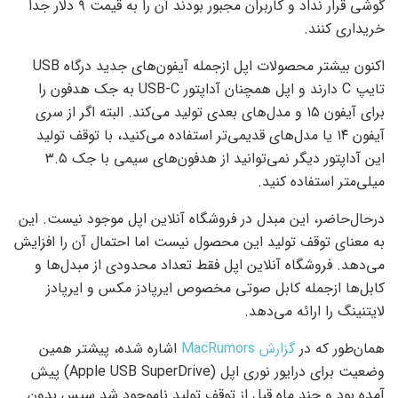
گوشی قرار نداد و کاربران مجبور بودند آن را به قیمت ۹ دلار جدا
خریداری کنند.
اکنون بیشتر محصولات اپل ازجمله آیفون‌های جدید درگاه USB
تایپ C دارند و اپل همچنان آداپتور USB-C به جک هدفون را
برای آیفون ۱۵ و مدل‌های بعدی تولید می‌کند. البته اگر از سری
آیفون ۱۴ یا مدل‌های قدیمی‌تر استفاده می‌کنید، با توقف تولید
این آداپتور دیگر نمی‌توانید از هدفون‌های سیمی با جک ۳.۵
میلی‌متر استفاده کنید.
درحال‌حاضر، این مبدل در فروشگاه آنلاین اپل موجود نیست. این
به‌ معنای توقف تولید این محصول نیست اما احتمال آن را افزایش
می‌دهد. فروشگاه آنلاین اپل فقط تعداد محدودی از مبدل‌ها و
کابل‌ها ازجمله کابل صوتی مخصوص ایرپادز مکس و ایرپادز
لایتنینگ را ارائه می‌دهد.
همان‌طور که در
گزارش MacRumors
اشاره شده، پیشتر همین
وضعیت برای درایور نوری اپل (Apple USB SuperDrive) پیش
آمده بود و چند ماه قبل از توقف تولید ناموجود شد سپس بدون