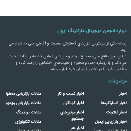
درباره انجمن دیجیتال مارکتینگ ایران
رسانه يكي از مهمترین ابزارهاي گسترش بصیرت و آگاهی ملی به شمار می
رود.
عرفان نیوز منافع ملي، مصالح مردم و باورهاي ايماني جامعه را وظيفه خود
مي‌داند و با رويكرد «مردم‌ محور» واقعيت‌هاي اجتماعي را رصد کرده و
مطالب مفید را در اختیار کاربران خود قرار میدهد.
موضوعات
اخبار
اخبار کسب و کار
مقالات بازاریابی محتوا
اخبار استارتاپ‌ها
اخبار گوناگون
مقالات بازاریابی ویدیو
اخبار اینترنت
اخبار موتورهای
مقالات برندینگ
جستجو
اخبار بازاریابی ایمیل
مقالات تکنولوژی
اخبار هنر
اخبار بازاریابی محتوا
مقالات دیجیتال