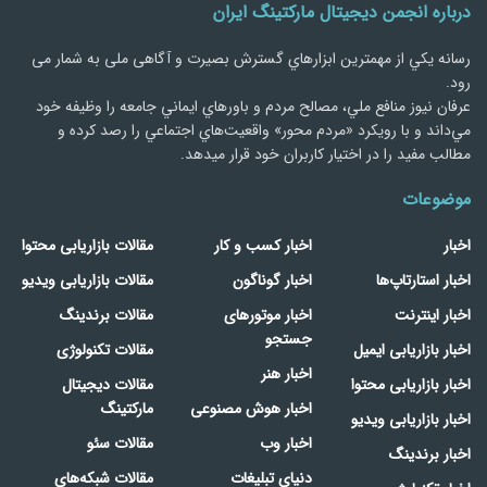
درباره انجمن دیجیتال مارکتینگ ایران
رسانه يكي از مهمترین ابزارهاي گسترش بصیرت و آگاهی ملی به شمار می
رود.
عرفان نیوز منافع ملي، مصالح مردم و باورهاي ايماني جامعه را وظيفه خود
مي‌داند و با رويكرد «مردم‌ محور» واقعيت‌هاي اجتماعي را رصد کرده و
مطالب مفید را در اختیار کاربران خود قرار میدهد.
موضوعات
اخبار
اخبار کسب و کار
مقالات بازاریابی محتوا
اخبار استارتاپ‌ها
اخبار گوناگون
مقالات بازاریابی ویدیو
اخبار اینترنت
اخبار موتورهای
مقالات برندینگ
جستجو
اخبار بازاریابی ایمیل
مقالات تکنولوژی
اخبار هنر
اخبار بازاریابی محتوا
مقالات دیجیتال
اخبار هوش مصنوعی
مارکتینگ
اخبار بازاریابی ویدیو
اخبار وب
مقالات سئو
اخبار برندینگ
دنیای تبلیغات
مقالات شبکه‌های