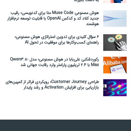
هوش مصنوعی Muse Code متا برای کدنویسی؛ رقیب
جدید کلاد کد و کدکس OpenAI با قابلیت توسعه نرم‌افزار
هوشمند
۶ سؤال کلیدی برای تدوین استراتژی هوش مصنوعی؛
راهنمای کسب‌وکارها برای موفقیت در تحول AI
رکوردشکنی علی‌بابا در هوش مصنوعی؛ مدل Qwen3.8-
Max با ۲.۴ تریلیون پارامتر وارد رقابت جهانی شد
طراحی Customer Journey؛ رویکردی فراتر از کمپین‌های
بازاریابی برای افزایش Activation و رشد پایدار