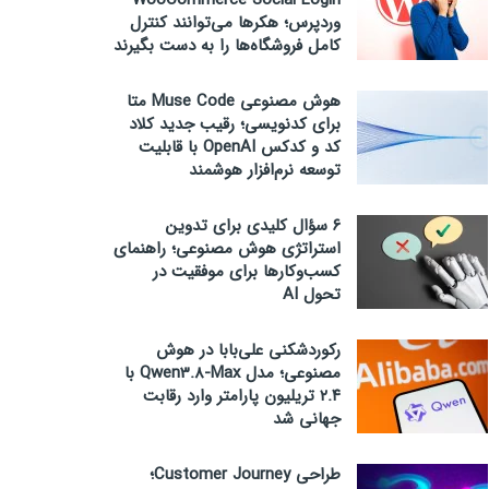
WooCommerce Social Login
وردپرس؛ هکرها می‌توانند کنترل
کامل فروشگاه‌ها را به دست بگیرند
هوش مصنوعی Muse Code متا
برای کدنویسی؛ رقیب جدید کلاد
کد و کدکس OpenAI با قابلیت
توسعه نرم‌افزار هوشمند
۶ سؤال کلیدی برای تدوین
استراتژی هوش مصنوعی؛ راهنمای
کسب‌وکارها برای موفقیت در
تحول AI
رکوردشکنی علی‌بابا در هوش
مصنوعی؛ مدل Qwen3.8-Max با
۲.۴ تریلیون پارامتر وارد رقابت
جهانی شد
طراحی Customer Journey؛