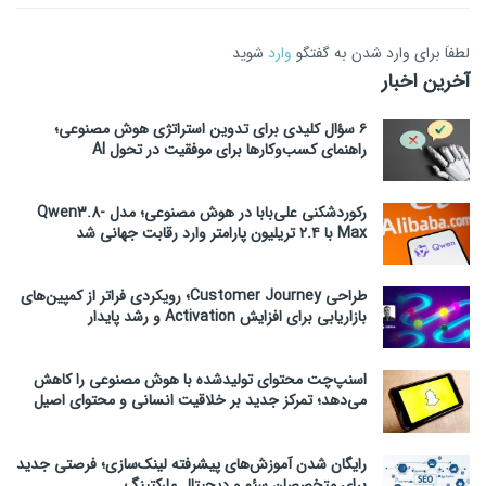
لطفاَ برای وارد شدن به گفتگو
وارد
شوید
آخرین اخبار
۶ سؤال کلیدی برای تدوین استراتژی هوش مصنوعی؛
راهنمای کسب‌وکارها برای موفقیت در تحول AI
رکوردشکنی علی‌بابا در هوش مصنوعی؛ مدل Qwen3.8-
Max با ۲.۴ تریلیون پارامتر وارد رقابت جهانی شد
طراحی Customer Journey؛ رویکردی فراتر از کمپین‌های
بازاریابی برای افزایش Activation و رشد پایدار
اسنپ‌چت محتوای تولیدشده با هوش مصنوعی را کاهش
می‌دهد؛ تمرکز جدید بر خلاقیت انسانی و محتوای اصیل
رایگان شدن آموزش‌های پیشرفته لینک‌سازی؛ فرصتی جدید
برای متخصصان سئو و دیجیتال مارکتینگ