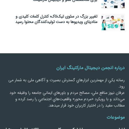
تغییر بزرگ در سئوی تیک‌تاک؛ کنترل کلمات کلیدی و
متادیتای ویدیوها به دست تولیدکنندگان محتوا رسید
درباره انجمن دیجیتال مارکتینگ ایران
رسانه يكي از مهمترین ابزارهاي گسترش بصیرت و آگاهی ملی به شمار می
رود.
عرفان نیوز منافع ملي، مصالح مردم و باورهاي ايماني جامعه را وظيفه خود
مي‌داند و با رويكرد «مردم‌ محور» واقعيت‌هاي اجتماعي را رصد کرده و
مطالب مفید را در اختیار کاربران خود قرار میدهد.
موضوعات