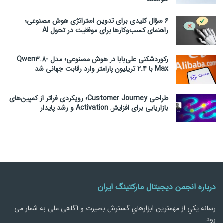
۶ سؤال کلیدی برای تدوین استراتژی هوش مصنوعی؛
راهنمای کسب‌وکارها برای موفقیت در تحول AI
رکوردشکنی علی‌بابا در هوش مصنوعی؛ مدل Qwen3.8-
Max با ۲.۴ تریلیون پارامتر وارد رقابت جهانی شد
طراحی Customer Journey؛ رویکردی فراتر از کمپین‌های
بازاریابی برای افزایش Activation و رشد پایدار
درباره انجمن دیجیتال مارکتینگ ایران
رسانه يكي از مهمترین ابزارهاي گسترش بصیرت و آگاهی ملی به شمار می
رود.