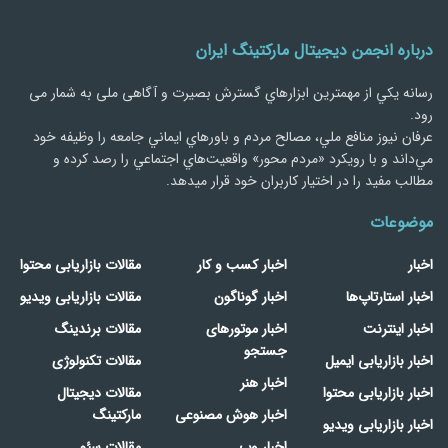
درباره انجمن دیجیتال مارکتینگ ایران
رسانه يكي از مهمترین ابزارهاي گسترش بصیرت و آگاهی ملی به شمار می
رود.
عرفان نیوز منافع ملي، مصالح مردم و باورهاي ايماني جامعه را وظيفه خود
مي‌داند و با رويكرد «مردم‌ محور» واقعيت‌هاي اجتماعي را رصد کرده و
مطالب مفید را در اختیار کاربران خود قرار میدهد.
موضوعات
اخبار
اخبار کسب و کار
مقالات بازاریابی محتوا
اخبار استارتاپ‌ها
اخبار گوناگون
مقالات بازاریابی ویدیو
اخبار اینترنت
اخبار موتورهای
مقالات برندینگ
جستجو
اخبار بازاریابی ایمیل
مقالات تکنولوژی
اخبار هنر
اخبار بازاریابی محتوا
مقالات دیجیتال
اخبار هوش مصنوعی
مارکتینگ
اخبار بازاریابی ویدیو
اخبار وب
مقالات سئو