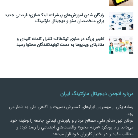
رایگان شدن آموزش‌های پیشرفته لینک‌سازی؛ فرصتی جدید
برای متخصصان سئو و دیجیتال مارکتینگ
تغییر بزرگ در سئوی تیک‌تاک؛ کنترل کلمات کلیدی و
متادیتای ویدیوها به دست تولیدکنندگان محتوا رسید
درباره انجمن دیجیتال مارکتینگ ایران
رسانه يكي از مهمترین ابزارهاي گسترش بصیرت و آگاهی ملی به شمار می
رود.
عرفان نیوز منافع ملي، مصالح مردم و باورهاي ايماني جامعه را وظيفه خود
مي‌داند و با رويكرد «مردم‌ محور» واقعيت‌هاي اجتماعي را رصد کرده و
مطالب مفید را در اختیار کاربران خود قرار میدهد.