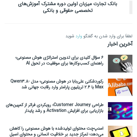
بانک تجارت میزبان اولین دوره مشترک آموزش‌های
تخصصی حقوقی و بانکی
لطفاَ برای وارد شدن به گفتگو
وارد
شوید
آخرین اخبار
۶ سؤال کلیدی برای تدوین استراتژی هوش مصنوعی؛
راهنمای کسب‌وکارها برای موفقیت در تحول AI
رکوردشکنی علی‌بابا در هوش مصنوعی؛ مدل Qwen3.8-
Max با ۲.۴ تریلیون پارامتر وارد رقابت جهانی شد
طراحی Customer Journey؛ رویکردی فراتر از کمپین‌های
بازاریابی برای افزایش Activation و رشد پایدار
اسنپ‌چت محتوای تولیدشده با هوش مصنوعی را کاهش
می‌دهد؛ تمرکز جدید بر خلاقیت انسانی و محتوای اصیل