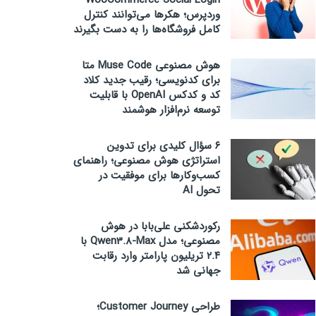
WooCommerce Social Login
وردپرس؛ هکرها می‌توانند کنترل
کامل فروشگاه‌ها را به دست بگیرند
هوش مصنوعی Muse Code متا
برای کدنویسی؛ رقیب جدید کلاد
کد و کدکس OpenAI با قابلیت
توسعه نرم‌افزار هوشمند
۶ سؤال کلیدی برای تدوین
استراتژی هوش مصنوعی؛ راهنمای
کسب‌وکارها برای موفقیت در
تحول AI
رکوردشکنی علی‌بابا در هوش
مصنوعی؛ مدل Qwen3.8-Max با
۲.۴ تریلیون پارامتر وارد رقابت
جهانی شد
طراحی Customer Journey؛