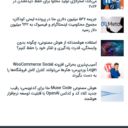
می‌کند؛ استراتژی تولید محتوا برای حفظ دیده‌شدن در
۲۰۲۶
جریمه ۵۶۷ میلیون دلاری متا در پرونده ایمنی کودکان؛
مجموع محکومیت اینستاگرام و فیسبوک به ۹۴۲ میلیون
دلار رسید
استفاده هوشمندانه از هوش مصنوعی؛ چگونه بدون
وابستگی، قدرت یادگیری و تفکر خود را حفظ کنیم؟
آسیب‌پذیری بحرانی افزونه WooCommerce Social
Login وردپرس؛ هکرها می‌توانند کنترل کامل فروشگاه‌ها را
به دست بگیرند
هوش مصنوعی Muse Code متا برای کدنویسی؛ رقیب
جدید کلاد کد و کدکس OpenAI با قابلیت توسعه نرم‌افزار
هوشمند