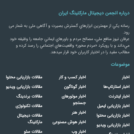
درباره انجمن دیجیتال مارکتینگ ایران
رسانه يكي از مهمترین ابزارهاي گسترش بصیرت و آگاهی ملی به شمار می
رود.
عرفان نیوز منافع ملي، مصالح مردم و باورهاي ايماني جامعه را وظيفه خود
مي‌داند و با رويكرد «مردم‌ محور» واقعيت‌هاي اجتماعي را رصد کرده و
مطالب مفید را در اختیار کاربران خود قرار میدهد.
موضوعات
اخبار
اخبار کسب و کار
مقالات بازاریابی محتوا
اخبار استارتاپ‌ها
اخبار گوناگون
مقالات بازاریابی ویدیو
اخبار اینترنت
اخبار موتورهای
مقالات برندینگ
جستجو
اخبار بازاریابی ایمیل
مقالات تکنولوژی
اخبار هنر
اخبار بازاریابی محتوا
مقالات دیجیتال
اخبار هوش مصنوعی
مارکتینگ
اخبار بازاریابی ویدیو
اخبار وب
مقالات سئو