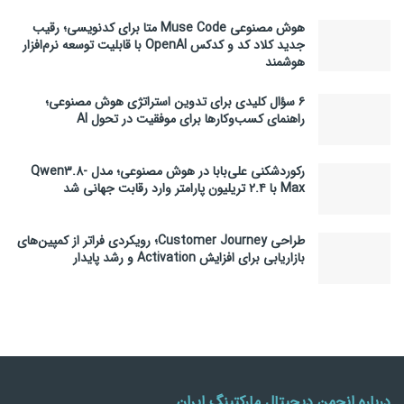
هوش مصنوعی Muse Code متا برای کدنویسی؛ رقیب
جدید کلاد کد و کدکس OpenAI با قابلیت توسعه نرم‌افزار
هوشمند
۶ سؤال کلیدی برای تدوین استراتژی هوش مصنوعی؛
راهنمای کسب‌وکارها برای موفقیت در تحول AI
رکوردشکنی علی‌بابا در هوش مصنوعی؛ مدل Qwen3.8-
Max با ۲.۴ تریلیون پارامتر وارد رقابت جهانی شد
طراحی Customer Journey؛ رویکردی فراتر از کمپین‌های
بازاریابی برای افزایش Activation و رشد پایدار
درباره انجمن دیجیتال مارکتینگ ایران