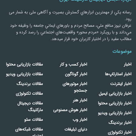
رسانه يكي از مهمترین ابزارهاي گسترش بصیرت و آگاهی ملی به شمار می
رود.
عرفان نیوز منافع ملي، مصالح مردم و باورهاي ايماني جامعه را وظيفه خود
مي‌داند و با رويكرد «مردم‌ محور» واقعيت‌هاي اجتماعي را رصد کرده و
مطالب مفید را در اختیار کاربران خود قرار میدهد.
موضوعات
اخبار
اخبار کسب و کار
مقالات بازاریابی محتوا
اخبار استارتاپ‌ها
اخبار گوناگون
مقالات بازاریابی ویدیو
اخبار اینترنت
اخبار موتورهای
مقالات برندینگ
جستجو
اخبار بازاریابی ایمیل
مقالات تکنولوژی
اخبار هنر
اخبار بازاریابی محتوا
مقالات دیجیتال
اخبار هوش مصنوعی
مارکتینگ
اخبار بازاریابی ویدیو
اخبار وب
مقالات سئو
اخبار برندینگ
دنیای تبلیغات
مقالات شبکه‌های
اخبار تکنولوژی