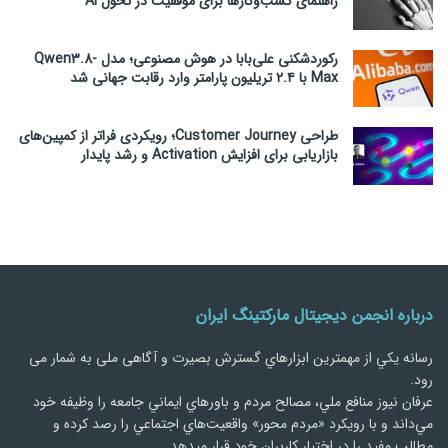
راهنمای کسب‌وکارها برای موفقیت در تحول AI
رکوردشکنی علی‌بابا در هوش مصنوعی؛ مدل Qwen3.8-
Max با ۲.۴ تریلیون پارامتر وارد رقابت جهانی شد
طراحی Customer Journey؛ رویکردی فراتر از کمپین‌های
بازاریابی برای افزایش Activation و رشد پایدار
درباره انجمن دیجیتال مارکتینگ ایران
رسانه يكي از مهمترین ابزارهاي گسترش بصیرت و آگاهی ملی به شمار می
رود.
عرفان نیوز منافع ملي، مصالح مردم و باورهاي ايماني جامعه را وظيفه خود
مي‌داند و با رويكرد «مردم‌ محور» واقعيت‌هاي اجتماعي را رصد کرده و
مطالب مفید را در اختیار کاربران خود قرار میدهد.