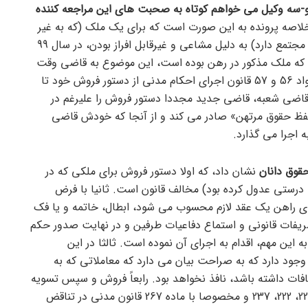
 دو-سه وکیل می خواهم کوتاه به صحبت های این مراجعه کننده
اصه پرونده به این صورت است که برای یک ملک (که به غیر
از این مورد، چند پرونده مفتوح در همین مجتمع دارد) به دلیل مشاعی و غیرقابل افراز بودن، در سال 99
 که ملک مذکور در رهن بوده است، این موضوع به قاضی وقت
تذکر داده شده و قاضی نیز با توجه به مواد 56 و 57 قانون اجرای احکام مدنی از دستور فروش خود تا
 قاضی شعبه، قاضی جدید مجددا دستور فروش را علیرغم در
حفظ حقوق مرتهن» صادر می کند و از آنجا که خودش قاضی
اجرا می گذارد.
حقوق دانان
نشان داد، که اولا دستور فروش برای ملکی که در
درستی عدول کرده بود) مخالف قانون است. ثانیا با فرض
ی راهن یک عقد لازم محسوب می شود، ابطال، خاتمه و یا فک
شریفات قانونی و استماع دفاعیات طرفین و در نهایت صدور حکم
 این مهم، اقدام به اجرای آن نموده است. ثالثا در این
صوص رأی وحدت رویه مورخ 20/8/76 وجود دارد که به صراحت بیان می دارد که معاملاتی که به
افات داشته باشد، نافذ نخواهد بود. رابعاً فروش و سپس تسویه
مبلغ قرارداد رهن، پس از فروش با مواد 221، 222، 237 و مخصوصا با ماده 267 قانون مدنی در تناقض