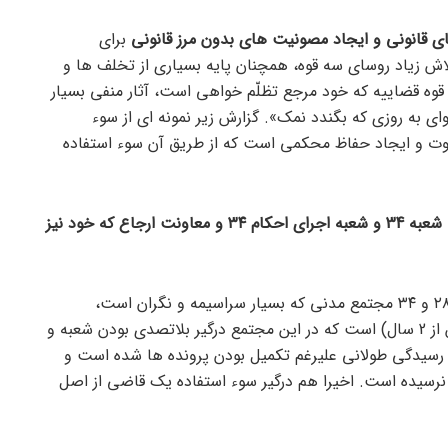
ی قانونی و ایجاد مصونیت های بدون مرز قانونی
برای
 زیاد روسای سه قوه، همچنان پایه بسیاری از تخلف ها و
وه قضاییه که خود مرجع تظلّم خواهی است، آثار منفی بسیار
ی به روزی که بگندد نمک». گزارش زیر نمونه ای از سوء
اوت و ایجاد حفاظ محکمی است که از طریق آن سوء استفاده
مکان: مجتمع قضایی شهید مدنی تهران- شعبه 34 و شعبه اجرای احکام ۳۴ و معاونت ارجاع که خود نیز
با همراه شدن با یکی از مراجعین شعبه ۲۸ و ۳۴ مجتمع مدنی که بسیار سراسیمه و نگران است،
مشخص می شود که مدت طولانی (بیش از 2 سال) است که در این مجتمع درگیر بلاتصدی بودن شعبه و
رسیدگی طولانی علیرغم تکمیل بودن پرونده ها شده است و
 نرسیده است. اخیرا هم درگیر سوء استفاده یک قاضی از اصل