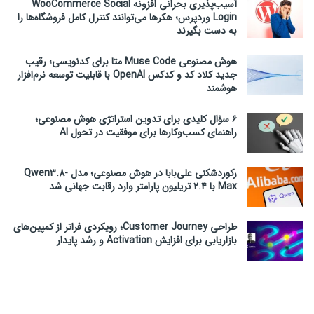
آسیب‌پذیری بحرانی افزونه WooCommerce Social
Login وردپرس؛ هکرها می‌توانند کنترل کامل فروشگاه‌ها را
به دست بگیرند
هوش مصنوعی Muse Code متا برای کدنویسی؛ رقیب
جدید کلاد کد و کدکس OpenAI با قابلیت توسعه نرم‌افزار
هوشمند
۶ سؤال کلیدی برای تدوین استراتژی هوش مصنوعی؛
راهنمای کسب‌وکارها برای موفقیت در تحول AI
رکوردشکنی علی‌بابا در هوش مصنوعی؛ مدل Qwen3.8-
Max با ۲.۴ تریلیون پارامتر وارد رقابت جهانی شد
طراحی Customer Journey؛ رویکردی فراتر از کمپین‌های
بازاریابی برای افزایش Activation و رشد پایدار