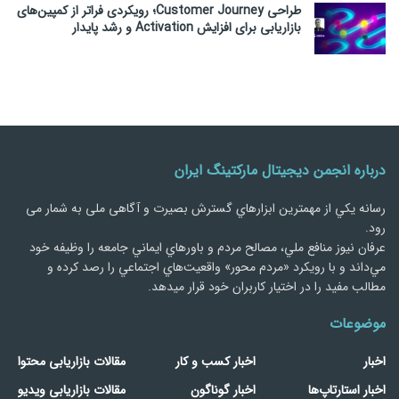
طراحی Customer Journey؛ رویکردی فراتر از کمپین‌های
بازاریابی برای افزایش Activation و رشد پایدار
درباره انجمن دیجیتال مارکتینگ ایران
رسانه يكي از مهمترین ابزارهاي گسترش بصیرت و آگاهی ملی به شمار می
رود.
عرفان نیوز منافع ملي، مصالح مردم و باورهاي ايماني جامعه را وظيفه خود
مي‌داند و با رويكرد «مردم‌ محور» واقعيت‌هاي اجتماعي را رصد کرده و
مطالب مفید را در اختیار کاربران خود قرار میدهد.
موضوعات
اخبار
اخبار کسب و کار
مقالات بازاریابی محتوا
اخبار استارتاپ‌ها
اخبار گوناگون
مقالات بازاریابی ویدیو