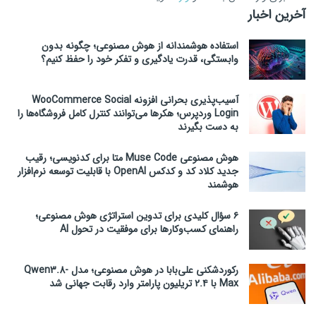
آخرین اخبار
استفاده هوشمندانه از هوش مصنوعی؛ چگونه بدون
وابستگی، قدرت یادگیری و تفکر خود را حفظ کنیم؟
آسیب‌پذیری بحرانی افزونه WooCommerce Social
Login وردپرس؛ هکرها می‌توانند کنترل کامل فروشگاه‌ها را
به دست بگیرند
هوش مصنوعی Muse Code متا برای کدنویسی؛ رقیب
جدید کلاد کد و کدکس OpenAI با قابلیت توسعه نرم‌افزار
هوشمند
۶ سؤال کلیدی برای تدوین استراتژی هوش مصنوعی؛
راهنمای کسب‌وکارها برای موفقیت در تحول AI
رکوردشکنی علی‌بابا در هوش مصنوعی؛ مدل Qwen3.8-
Max با ۲.۴ تریلیون پارامتر وارد رقابت جهانی شد