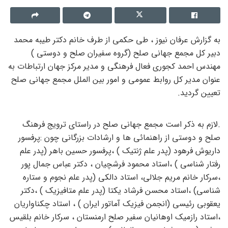
به گزارش عرفان نیوز ، طی حکمی از طرف خانم دکتر طیبه محمد
دبیر کل مجمع جهانی صلح
(گروه سفیران صلح و دوستی )
مهندس احمد کجوری فعال فرهنگی و مدیر مرکز جهان ارتباطات به
عنوان مدیر کل روابط عمومی و امور بین الملل مجمع جهانی صلح
تعیین گردید.
.
لازم به ذکر است مجمع جهانی صلح در راستای ترویج فرهنگ
صلح و دوستی از راهنمائی ها و ارشادات بزرگانی چون :پرفسور
داریوش فرهود (پدر علم ژنتیک ) ،پرفسور حسین باهر (پدر علم
رفتار شناسی ) ،استاد محمود فرشچیان ، دکتر عباس جمال پور
،سرکار خانم مریم جلالی، استاد دالکی (پدر علم نجوم و ستاره
شناسی) ،استاد محسن فرشاد یکتا (پدر علم متافیزیک ) ،دکتر
یعقوبی رئیسی (انجمن فیزیک آماتور ایران ) ، استاد چکناواریان
،استاد رازمیک اوهانیان سفیر صلح ارمنستان ، سرکار خانم بلقیس