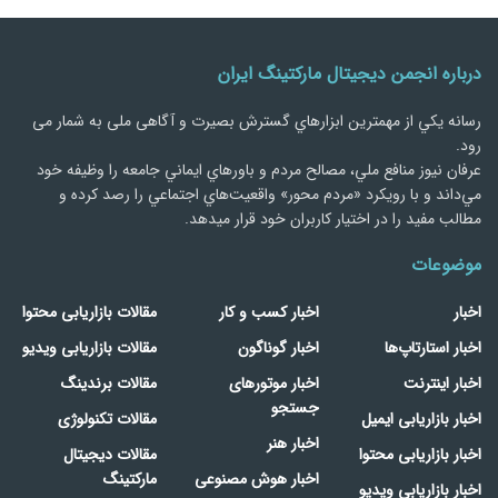
درباره انجمن دیجیتال مارکتینگ ایران
رسانه يكي از مهمترین ابزارهاي گسترش بصیرت و آگاهی ملی به شمار می
رود.
عرفان نیوز منافع ملي، مصالح مردم و باورهاي ايماني جامعه را وظيفه خود
مي‌داند و با رويكرد «مردم‌ محور» واقعيت‌هاي اجتماعي را رصد کرده و
مطالب مفید را در اختیار کاربران خود قرار میدهد.
موضوعات
اخبار
اخبار کسب و کار
مقالات بازاریابی محتوا
اخبار استارتاپ‌ها
اخبار گوناگون
مقالات بازاریابی ویدیو
اخبار اینترنت
اخبار موتورهای
مقالات برندینگ
جستجو
اخبار بازاریابی ایمیل
مقالات تکنولوژی
اخبار هنر
اخبار بازاریابی محتوا
مقالات دیجیتال
اخبار هوش مصنوعی
مارکتینگ
اخبار بازاریابی ویدیو