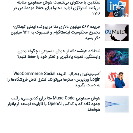
لینکدین با محتوای بی‌کیفیت هوش مصنوعی مقابله
می‌کند؛ استراتژی تولید محتوا برای حفظ دیده‌شدن در
۲۰۲۶
جریمه ۵۶۷ میلیون دلاری متا در پرونده ایمنی کودکان؛
مجموع محکومیت اینستاگرام و فیسبوک به ۹۴۲ میلیون
دلار رسید
استفاده هوشمندانه از هوش مصنوعی؛ چگونه بدون
وابستگی، قدرت یادگیری و تفکر خود را حفظ کنیم؟
آسیب‌پذیری بحرانی افزونه WooCommerce Social
Login وردپرس؛ هکرها می‌توانند کنترل کامل فروشگاه‌ها را
به دست بگیرند
هوش مصنوعی Muse Code متا برای کدنویسی؛ رقیب
جدید کلاد کد و کدکس OpenAI با قابلیت توسعه نرم‌افزار
هوشمند