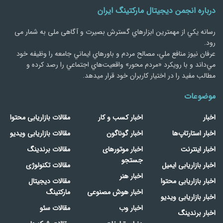
درباره انجمن دیجیتال مارکتینگ ایران
رسانه يكي از مهمترین ابزارهاي گسترش بصیرت و آگاهی ملی به شمار می
رود.
عرفان نیوز منافع ملي، مصالح مردم و باورهاي ايماني جامعه را وظيفه خود
مي‌داند و با رويكرد «مردم‌ محور» واقعيت‌هاي اجتماعي را رصد کرده و
مطالب مفید را در اختیار کاربران خود قرار میدهد.
موضوعات
اخبار
اخبار کسب و کار
مقالات بازاریابی محتوا
اخبار استارتاپ‌ها
اخبار گوناگون
مقالات بازاریابی ویدیو
اخبار اینترنت
اخبار موتورهای
مقالات برندینگ
جستجو
اخبار بازاریابی ایمیل
مقالات تکنولوژی
اخبار هنر
اخبار بازاریابی محتوا
مقالات دیجیتال
اخبار هوش مصنوعی
مارکتینگ
اخبار بازاریابی ویدیو
اخبار وب
مقالات سئو
اخبار برندینگ