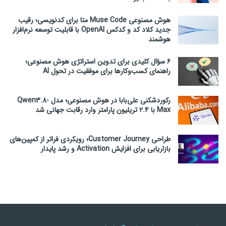
هوش مصنوعی Muse Code متا برای کدنویسی؛ رقیب
جدید کلاد کد و کدکس OpenAI با قابلیت توسعه نرم‌افزار
هوشمند
۶ سؤال کلیدی برای تدوین استراتژی هوش مصنوعی؛
راهنمای کسب‌وکارها برای موفقیت در تحول AI
رکوردشکنی علی‌بابا در هوش مصنوعی؛ مدل Qwen3.8-
Max با ۲.۴ تریلیون پارامتر وارد رقابت جهانی شد
طراحی Customer Journey؛ رویکردی فراتر از کمپین‌های
بازاریابی برای افزایش Activation و رشد پایدار