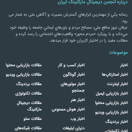
درباره انجمن دیجیتال مارکتینگ ایران
رسانه يكي از مهمترین ابزارهاي گسترش بصیرت و آگاهی ملی به شمار می
رود.
عرفان نیوز منافع ملي، مصالح مردم و باورهاي ايماني جامعه را وظيفه خود
مي‌داند و با رويكرد «مردم‌ محور» واقعيت‌هاي اجتماعي را رصد کرده و
مطالب مفید را در اختیار کاربران خود قرار میدهد.
موضوعات
اخبار
اخبار کسب و کار
مقالات بازاریابی محتوا
اخبار استارتاپ‌ها
اخبار گوناگون
مقالات بازاریابی ویدیو
اخبار اینترنت
اخبار موتورهای
مقالات برندینگ
جستجو
اخبار بازاریابی ایمیل
مقالات تکنولوژی
اخبار هنر
اخبار بازاریابی محتوا
مقالات دیجیتال
اخبار هوش مصنوعی
مارکتینگ
اخبار بازاریابی ویدیو
اخبار وب
مقالات سئو
اخبار برندینگ
دنیای تبلیغات
مقالات شبکه‌های
اخبار تکنولوژی