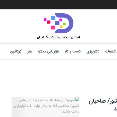
تبلیغات
تکنولوژی
کسب و کار
بازاریابی محتوا
هنر
گوناگون
شور/ صاحبان
د