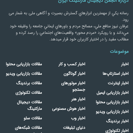
درباره انجمن دیجیتال مارکتینگ ایران
رسانه يكي از مهمترین ابزارهاي گسترش بصیرت و آگاهی ملی به شمار می
رود.
عرفان نیوز منافع ملي، مصالح مردم و باورهاي ايماني جامعه را وظيفه خود
مي‌داند و با رويكرد «مردم‌ محور» واقعيت‌هاي اجتماعي را رصد کرده و
مطالب مفید را در اختیار کاربران خود قرار میدهد.
موضوعات
اخبار
اخبار کسب و کار
مقالات بازاریابی محتوا
اخبار استارتاپ‌ها
اخبار گوناگون
مقالات بازاریابی ویدیو
اخبار اینترنت
اخبار موتورهای
مقالات برندینگ
جستجو
اخبار بازاریابی ایمیل
مقالات تکنولوژی
اخبار هنر
اخبار بازاریابی محتوا
مقالات دیجیتال
اخبار هوش مصنوعی
مارکتینگ
اخبار بازاریابی ویدیو
اخبار وب
مقالات سئو
اخبار برندینگ
دنیای تبلیغات
مقالات شبکه‌های
اخبار تکنولوژی