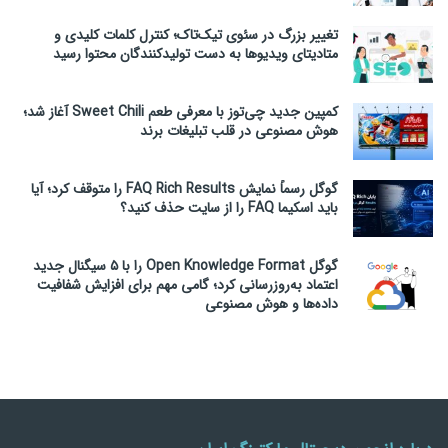
تغییر بزرگ در سئوی تیک‌تاک؛ کنترل کلمات کلیدی و
متادیتای ویدیوها به دست تولیدکنندگان محتوا رسید
کمپین جدید چی‌توز با معرفی طعم Sweet Chili آغاز شد؛
هوش مصنوعی در قلب تبلیغات برند
گوگل رسماً نمایش FAQ Rich Results را متوقف کرد؛ آیا
باید اسکیما FAQ را از سایت حذف کنید؟
گوگل Open Knowledge Format را با ۵ سیگنال جدید
اعتماد به‌روزرسانی کرد؛ گامی مهم برای افزایش شفافیت
داده‌ها و هوش مصنوعی