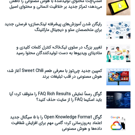
اسنپ‌چت محتوای تولیدشده با هوش مصنوعی را کاهش
می‌دهد؛ تمرکز جدید بر خلاقیت انسانی و محتوای اصیل
رایگان شدن آموزش‌های پیشرفته لینک‌سازی؛ فرصتی جدید
برای متخصصان سئو و دیجیتال مارکتینگ
تغییر بزرگ در سئوی تیک‌تاک؛ کنترل کلمات کلیدی و
متادیتای ویدیوها به دست تولیدکنندگان محتوا رسید
کمپین جدید چی‌توز با معرفی طعم Sweet Chili آغاز شد؛
هوش مصنوعی در قلب تبلیغات برند
گوگل رسماً نمایش FAQ Rich Results را متوقف کرد؛ آیا
باید اسکیما FAQ را از سایت حذف کنید؟
گوگل Open Knowledge Format را با ۵ سیگنال جدید
اعتماد به‌روزرسانی کرد؛ گامی مهم برای افزایش شفافیت
داده‌ها و هوش مصنوعی