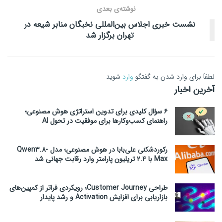
نوشته‌ی بعدی
نشست خبری اجلاس بین‌المللی نخبگان منابر شیعه در
تهران برگزار شد
لطفاَ برای وارد شدن به گفتگو
وارد
شوید
آخرین اخبار
۶ سؤال کلیدی برای تدوین استراتژی هوش مصنوعی؛
راهنمای کسب‌وکارها برای موفقیت در تحول AI
رکوردشکنی علی‌بابا در هوش مصنوعی؛ مدل Qwen3.8-
Max با ۲.۴ تریلیون پارامتر وارد رقابت جهانی شد
طراحی Customer Journey؛ رویکردی فراتر از کمپین‌های
بازاریابی برای افزایش Activation و رشد پایدار