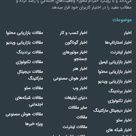
مي‌داند و با رويكرد «مردم‌ محور» واقعيت‌هاي اجتماعي را رصد کرده و
مطالب مفید را در اختیار کاربران خود قرار میدهد.
موضوعات
اخبار
اخبار کسب و کار
مقالات بازاریابی محتوا
اخبار استارتاپ‌ها
اخبار گوناگون
مقالات بازاریابی ویدیو
اخبار اینترنت
اخبار موتورهای
مقالات برندینگ
جستجو
اخبار بازاریابی ایمیل
مقالات تکنولوژی
اخبار هنر
اخبار بازاریابی محتوا
مقالات دیجیتال
اخبار هوش مصنوعی
مارکتینگ
اخبار بازاریابی ویدیو
اخبار وب
مقالات سئو
اخبار برندینگ
دنیای تبلیغات
مقالات شبکه‌های
اخبار تکنولوژی
اجتماعی
سایر مقالات
اخبار دیجیتال مارکتینگ
مقالات هوش مصنوعی
مقالات
اخبار سئو
ویژه خبرها
مقالات اینترنت
اخبار شبکه های