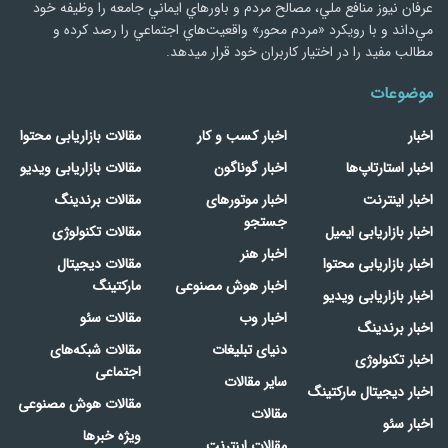
عرفان نیوز منافع ملي، مصالح مردم و باورهاي ايماني جامعه را وظيفه خود
مي‌داند و با رويكرد «مردم‌ محور» واقعيت‌هاي اجتماعي را رصد کرده و
مطالب مفید را در اختیار کاربران خود قرار میدهد.
موضوعات
اخبار
اخبار کسب و کار
مقالات بازاریابی محتوا
اخبار استارتاپ‌ها
اخبار گوناگون
مقالات بازاریابی ویدیو
اخبار اینترنت
اخبار موتورهای
مقالات برندینگ
جستجو
اخبار بازاریابی ایمیل
مقالات تکنولوژی
اخبار هنر
اخبار بازاریابی محتوا
مقالات دیجیتال
اخبار هوش مصنوعی
مارکتینگ
اخبار بازاریابی ویدیو
اخبار وب
مقالات سئو
اخبار برندینگ
دنیای تبلیغات
مقالات شبکه‌های
اخبار تکنولوژی
اجتماعی
سایر مقالات
اخبار دیجیتال مارکتینگ
مقالات هوش مصنوعی
مقالات
اخبار سئو
ویژه خبرها
مقالات اینترنت