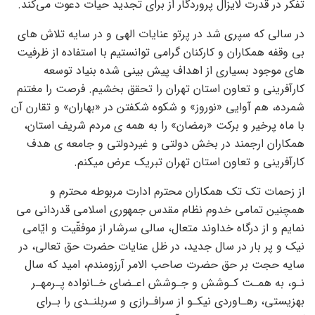
تفکر در قدرت لایزال پروردگار از برای تجدید حیات دعوت می‌کند.
در سالی که سپری شد در پرتو عنایات الهی و در سایه تلاش های
بی وقفه همکاران و کارکنان گرامی توانستیم با استفاده از ظرفیت
های موجود بسیاری از اهداف پیش بینی شده بنیاد توسعه
کارآفرینی و تعاون استان تهران را تحقق بخشیم. فرصت را مغتنم
شمرده، هم آوایی «نوروز» و شکوه شکفتن در «بهاران» و تقارن آن
با ماه پرخیر و برکت «رمضان» را به همه ی مردم شریف استان،
همکاران ارجمند در بخش دولتی و غیردولتی و جامعه ی هدف
کارآفرینی و تعاون استان تهران تبریک عرض میکنم.
از زحمات تک تک همکاران محترم ادارت مربوطه محترم و
همچنین تمامی خدوم نظام مقدس جمهوری اسلامی قدردانی می
نمایم و از درگاه خداوند متعال، سالی سرشار از موفقّیت و ایّامی
نیک و پر بار در سال جدید، در ظل عنایات حضرت حق تعالی، در
سایه حجت بر حق حضرت صاحب الامر آرزومندم، امید که سال
نـو، به همـت کـوشش و جـوشش اعـضای خـانواده پـرمهـر
بهزیستی، رهـاوردی نیکـو از سرافـرازی و سربلنـدی را بـرای