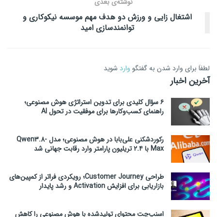
نوشته‌ی بعدی
اشتغال زایی و ورزش دو هدف مهم موسسه نیکوکاری و
توانمندسازی امید
لطفاَ برای وارد شدن به گفتگو
وارد
شوید
آخرین اخبار
۶ سؤال کلیدی برای تدوین استراتژی هوش مصنوعی؛
راهنمای کسب‌وکارها برای موفقیت در تحول AI
رکوردشکنی علی‌بابا در هوش مصنوعی؛ مدل Qwen3.8-
Max با ۲.۴ تریلیون پارامتر وارد رقابت جهانی شد
طراحی Customer Journey؛ رویکردی فراتر از کمپین‌های
بازاریابی برای افزایش Activation و رشد پایدار
اسنپ‌چت محتوای تولیدشده با هوش مصنوعی را کاهش