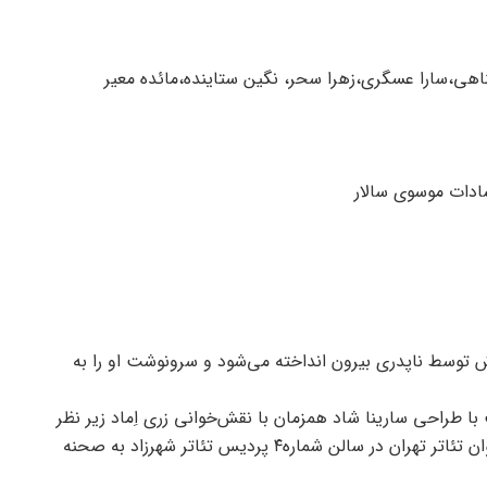
ناهی،سارا عسگری،زهرا سحر، نگین ستاینده،مائده معیر
سادات موسوی سالار
توسط ناپدری بیرون انداخته می‌شود و سرونوشت او را به
با طراحی سارینا شاد همزمان با نقش‌خوانی زری اِماد زیر نظر
و با سرپرستی پیمان چراغی کارگردان جوان تئاتر تهران در سالن شماره۴ پردیس تئاتر شهرزاد به صحنه