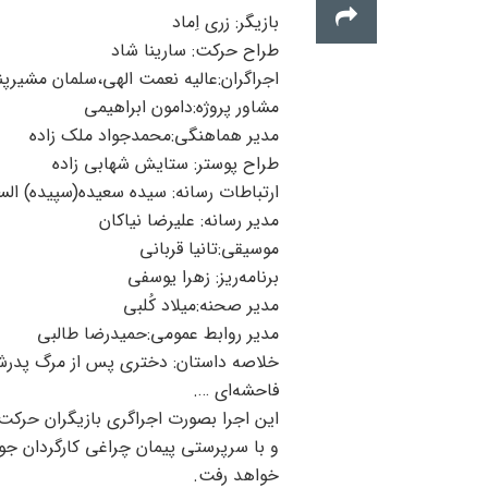
بازیگر: زری اِماد
طراح حرکت: سارینا شاد
اجراگران:عالیه نعمت الهی،سلمان مشیرپ
مشاور پروژه:دامون ابراهیمی
مدیر هماهنگی:محمدجواد ملک زاده
طراح پوستر: ستایش شهابی زاده
ارتباطات رسانه: سیده سعیده(سپیده) ال
مدیر رسانه: علیرضا نیاکان
موسیقی:تانیا قربانی
برنامه‌ریز: زهرا یوسفی
مدیر صحنه:میلاد کُلبی
مدیر روابط عمومی:حمیدرضا طالبی
خلاصه داستان: دختری پس از مرگ پدرش 
فاحشه‌ای ….
این اجرا بصورت اجراگری بازیگران حرکت 
خواهد رفت.