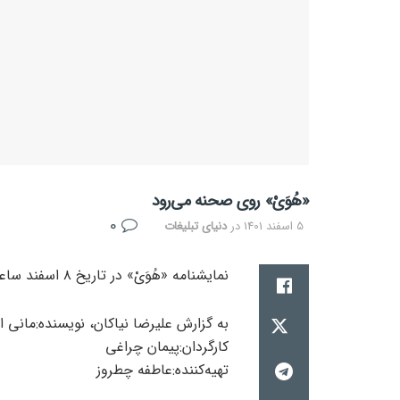
«هُوَیْ» روی صحنه می‌رود
0
5 اسفند 1401
در
دنیای تبلیغات
نمایشنامه‌ «هُوَیْ» در تاریخ ۸ اسفند ساعت ۱۸درپردیس تآتر شه شهرزادبه روی صحنه میرود.
به گزارش علیرضا نیاکان، نویسنده:مانی ا
کارگردان:پیمان چراغی
تهیه‌کننده:عاطفه چطروز