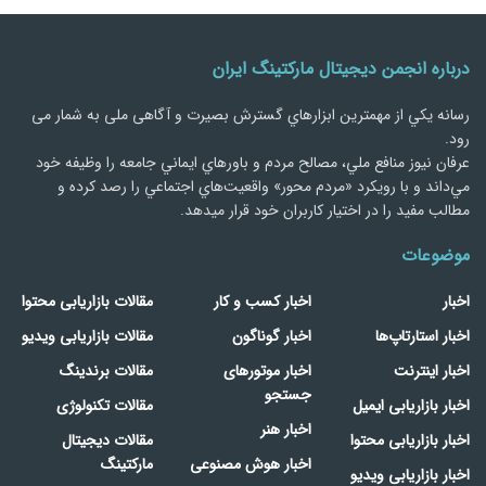
درباره انجمن دیجیتال مارکتینگ ایران
رسانه يكي از مهمترین ابزارهاي گسترش بصیرت و آگاهی ملی به شمار می
رود.
عرفان نیوز منافع ملي، مصالح مردم و باورهاي ايماني جامعه را وظيفه خود
مي‌داند و با رويكرد «مردم‌ محور» واقعيت‌هاي اجتماعي را رصد کرده و
مطالب مفید را در اختیار کاربران خود قرار میدهد.
موضوعات
اخبار
اخبار کسب و کار
مقالات بازاریابی محتوا
اخبار استارتاپ‌ها
اخبار گوناگون
مقالات بازاریابی ویدیو
اخبار اینترنت
اخبار موتورهای
مقالات برندینگ
جستجو
اخبار بازاریابی ایمیل
مقالات تکنولوژی
اخبار هنر
اخبار بازاریابی محتوا
مقالات دیجیتال
اخبار هوش مصنوعی
مارکتینگ
اخبار بازاریابی ویدیو