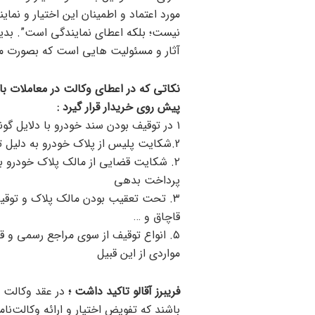
مورد اعتماد و اطمینان این اختیار و نما
نیست؛ بلکه اعطای نمایندگی است”. بدی
آثار و مسئولیت هایی است که بصورت مب
نکاتی که در اعطای وکالت در معاملات 
پیش روی خریدار قرار گیرد :
۱ در توقیف بودن سند خودرو با دلایل گوناگون از جمله رهن و یا بابت وصول دیون
2.شکایت پلیس از پلاک خودرو به دلیل تخلفات رانندگی معوقه و متعدد (خلافی و جریمه)
۲. شکایت قضایی از مالک پلاک خودرو ب
پرداخت بدهی
۳. تحت تعقیب بودن مالک پلاک و توقی
قاچاق و …
۵. انواع توقیف از سوی مراجع رسمی و ق
مواردی از این قبیل
فریبرز آقالو تاکید داشت ؛
در عقد وکالت طر
باشند که تفویض اختیار و ارائه وکالت‌