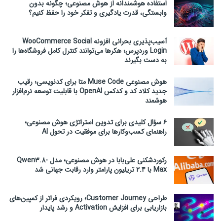
استفاده هوشمندانه از هوش مصنوعی؛ چگونه بدون
وابستگی، قدرت یادگیری و تفکر خود را حفظ کنیم؟
آسیب‌پذیری بحرانی افزونه WooCommerce Social
Login وردپرس؛ هکرها می‌توانند کنترل کامل فروشگاه‌ها را
به دست بگیرند
هوش مصنوعی Muse Code متا برای کدنویسی؛ رقیب
جدید کلاد کد و کدکس OpenAI با قابلیت توسعه نرم‌افزار
هوشمند
۶ سؤال کلیدی برای تدوین استراتژی هوش مصنوعی؛
راهنمای کسب‌وکارها برای موفقیت در تحول AI
رکوردشکنی علی‌بابا در هوش مصنوعی؛ مدل Qwen3.8-
Max با ۲.۴ تریلیون پارامتر وارد رقابت جهانی شد
طراحی Customer Journey؛ رویکردی فراتر از کمپین‌های
بازاریابی برای افزایش Activation و رشد پایدار