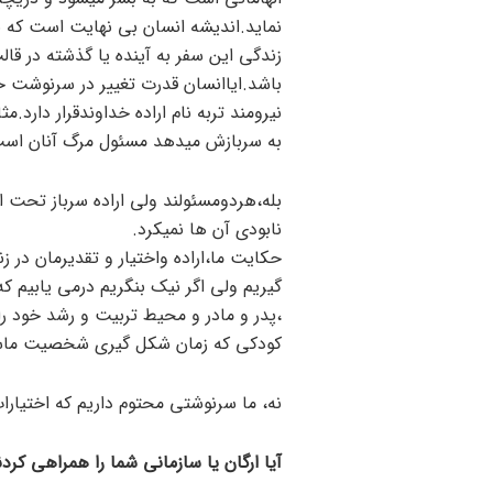
نماید.اندیشه انسان بی نهایت است که 
زندگی این سفر به آینده یا گذشته در قا
باشد.ایاانسان قدرت تغییر در سرنوشت خو
نیرومند تربه نام اراده خداوندقرار دارد.م
به سربازش میدهد مسئول مرگ آنان است 
بله،هردومسئولند ولی اراده سرباز تحت ار
نابودی آن ها نمیکرد.
حکایت ما،اراده واختیار و تقدیرمان در 
گیریم ولی اگر نیک بنگریم درمی یابیم که 
،پدر و مادر و محیط تربیت و رشد خود را با
کودکی که زمان شکل گیری شخصیت ماس
نه، ما سرنوشتی محتوم داریم که اختیارا
آیا ارگان یا سازمانی شما را همراهی کردن