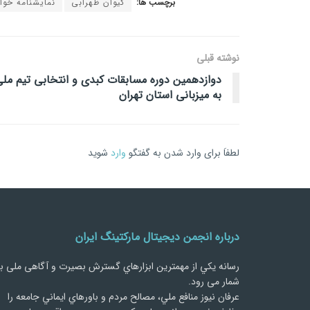
برچسب ها:
کیوان ظهرابی
نمایشنامه خوان
نوشته قبلی
دوازدهمین دوره مسابقات کبدی و انتخابی تیم مل
به میزبانی استان تهران
لطفاَ برای وارد شدن به گفتگو
وارد
شوید
درباره انجمن دیجیتال مارکتینگ ایران
رسانه يكي از مهمترین ابزارهاي گسترش بصیرت و آگاهی ملی ب
شمار می رود.
عرفان نیوز منافع ملي، مصالح مردم و باورهاي ايماني جامعه را