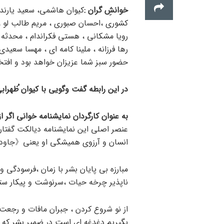
خوانشِ گران :
کیوان هاشمی، سعید یارندی
کشوری ،احسان صبوری ، مریم طالب لو ،س
رویا مشکانی ، هستی فکراندام ، محدثه ول
رها فرزانه ، ملینا کامه ای ، مهسا سعی
حضور سبز شما عزیزان خواهد بود و افتخار
در این رابطه گفت وگویی با کیوان ُظهرا
به عنوان کارگردان نمایشنامه خوانی اگر 
عنصر اصلی این نمایشنامه دیالکت گفتاری 
انسان و آرزوی همیشگی او یعنی《جاود
مبارزه بی پایان بشر با زمان ،فرسودگی و
ناپذیر چرخه حیات ،سرنوشت و پیکار سترگ
از نو شروع کردن ، جبران مافات و رجعت 
بگیریم دغدغه ای است در ضمیر بشر که میت