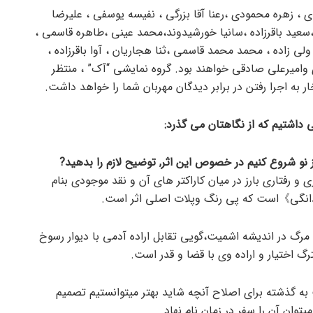
 ، زهره محمودی ،رعنا آقا بزرگی ، نفیسه یوسفی ، علیرضا
عید باقرزاده ،سانیا خورشیدوند،محمد عینی ،طاهره قاسمی ،
ی زاده ، محمد محمد قاسمی ،ثنا هجاریان ، آوا باقرزاده ،
دی وامیرعلی صادقی خواهند بود. گروه نمایشی “آک” ، منتظر
 به اجرا رفتن در برابر دیدگان مهربان شما را خواهد داشت.
بی داشتیم که از نگاهتان می گذرد:
از نو شروع کنیم در خصوص این اثر, توضیح لازم را بدهید?
و رفتاری بارز در میان کاراکتر های آن و نقد موجودی بنام
انگی》است که پی رنگ وپلات اصلی اثر است.
 مرگ در اندیشه اشمیت،گویی تقابل اراده آدمی با دیوار رسوخ
 اختیار و اراده وی با قضا و قدر است.
به گذشته برای اصلاح آنچه شاید بهتر میتوانستیم تصمیم
وان آن را سفر در زمان نام نهاد.