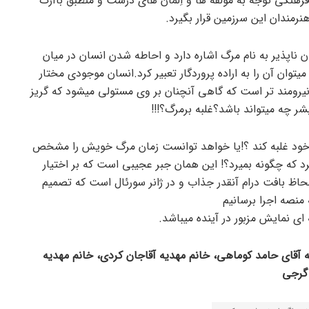
رهنگی توجه به مولفه ها و اِلمان های درست و منطبق باآرک
رمندان این سرزمین قرار بگیرد.
ن ناپذیر به نام مرگ اشاره دارد و احاطه شدن انسان در میان
میتوان آن را به اراده پروردگار تعبیر کرد.انسان موجودی مختار
 نیرومند تر است که گاهی آنچنان بر وی مستولی میشود که گریز
شر چه میتواند باشد؟غلبه برمرگ؟!!!
 خود غلبه کند ؟!یا خواهد توانست زمان مرگ خویش را مشخص
یرد که چگونه بمیرد؟! این همان جبر عجیبی است که بر اختیار
لحاظ بافت درام آنقدر جذاب و در ژانر سورئال است که تصمیم
 منصه اجرا برسانیم
 نمایش مزبور در آینده میباشد.
ه آقای حامد کوماهی، خانم مهدیه آقاجان کردی، خانم مهدیه
 گرجی