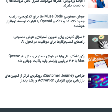
Login وردپرس؛ هکرها می‌توانند کنترل کامل فروشگاه‌ها را
به دست بگیرند
هوش مصنوعی Muse Code متا برای کدنویسی؛ رقیب
جدید کلاد کد و کدکس OpenAI با قابلیت توسعه نرم‌افزار
هوشمند
۶ سؤال کلیدی برای تدوین استراتژی هوش مصنوعی؛
راهنمای کسب‌وکارها برای موفقیت در تحول AI
رکوردشکنی علی‌بابا در هوش مصنوعی؛ مدل Qwen3.8-
Max با ۲.۴ تریلیون پارامتر وارد رقابت جهانی شد
طراحی Customer Journey؛ رویکردی فراتر از کمپین‌های
بازاریابی برای افزایش Activation و رشد پایدار