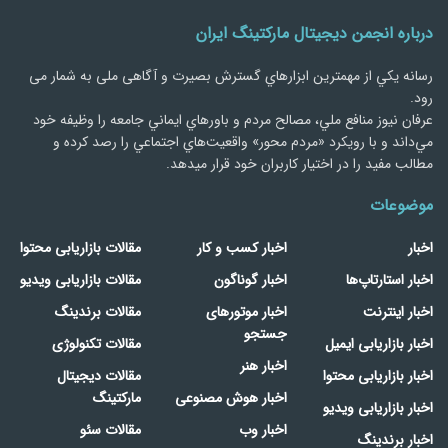
درباره انجمن دیجیتال مارکتینگ ایران
رسانه يكي از مهمترین ابزارهاي گسترش بصیرت و آگاهی ملی به شمار می
رود.
عرفان نیوز منافع ملي، مصالح مردم و باورهاي ايماني جامعه را وظيفه خود
مي‌داند و با رويكرد «مردم‌ محور» واقعيت‌هاي اجتماعي را رصد کرده و
مطالب مفید را در اختیار کاربران خود قرار میدهد.
موضوعات
اخبار
اخبار کسب و کار
مقالات بازاریابی محتوا
اخبار استارتاپ‌ها
اخبار گوناگون
مقالات بازاریابی ویدیو
اخبار اینترنت
اخبار موتورهای
مقالات برندینگ
جستجو
اخبار بازاریابی ایمیل
مقالات تکنولوژی
اخبار هنر
اخبار بازاریابی محتوا
مقالات دیجیتال
اخبار هوش مصنوعی
مارکتینگ
اخبار بازاریابی ویدیو
اخبار وب
مقالات سئو
اخبار برندینگ