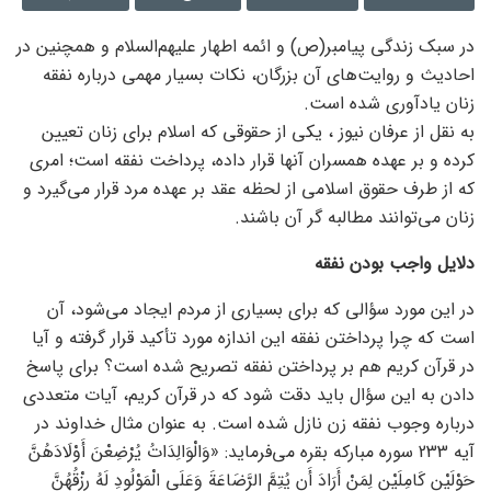
در سبک زندگی پیامبر(ص) و ائمه اطهار علیهم‌السلام و همچنین در
احادیث و روایت‌های آن بزرگان، نکات بسیار مهمی درباره نفقه
زنان یادآوری شده است.
به نقل از عرفان نیوز ، یکی از حقوقی که اسلام برای زنان تعیین
کرده و بر عهده همسران آنها قرار داده، پرداخت نفقه است؛ امری
که از طرف حقوق اسلامی از لحظه عقد بر عهده مرد قرار می‌گیرد و
زنان می‌توانند مطالبه گر آن باشند.
دلایل واجب بودن نفقه
در این مورد سؤالی که برای بسیاری از مردم ایجاد می‌شود، آن
است که چرا پرداختن نفقه این اندازه مورد تأکید قرار گرفته و آیا
در قرآن کریم هم بر پرداختن نفقه تصریح شده است؟ برای پاسخ
دادن به این سؤال باید دقت شود که در قرآن کریم، آیات متعددی
درباره وجوب نفقه زن نازل شده است. به عنوان مثال خداوند در
آیه 233 سوره مبارکه بقره می‌فرماید: «وَالْوَالِدَاتُ یُرْضِعْنَ أَوْلَادَهُنَّ
حَوْلَیْنِ کَامِلَیْنِ لِمَنْ أَرَادَ أَن یُتِمَّ الرَّضَاعَةَ وَعَلَی الْمَوْلُودِ لَهُ رِزْقُهُنَّ