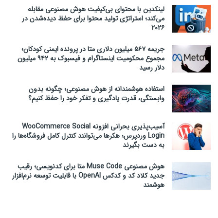
لینکدین با محتوای بی‌کیفیت هوش مصنوعی مقابله
می‌کند؛ استراتژی تولید محتوا برای حفظ دیده‌شدن در
۲۰۲۶
جریمه ۵۶۷ میلیون دلاری متا در پرونده ایمنی کودکان؛
مجموع محکومیت اینستاگرام و فیسبوک به ۹۴۲ میلیون
دلار رسید
استفاده هوشمندانه از هوش مصنوعی؛ چگونه بدون
وابستگی، قدرت یادگیری و تفکر خود را حفظ کنیم؟
آسیب‌پذیری بحرانی افزونه WooCommerce Social
Login وردپرس؛ هکرها می‌توانند کنترل کامل فروشگاه‌ها را
به دست بگیرند
هوش مصنوعی Muse Code متا برای کدنویسی؛ رقیب
جدید کلاد کد و کدکس OpenAI با قابلیت توسعه نرم‌افزار
هوشمند