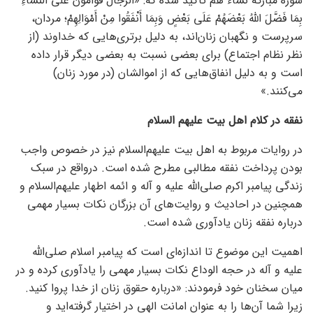
سوره مبارکه نساء هم تأکید شده که: «الرِّجَالُ قَوَّامُونَ عَلَی النِّسَاءِ
بِمَا فَضَّلَ اللّهُ بَعْضَهُمْ عَلَی بَعْضٍ وَبِمَا أَنْفَقُوا مِنْ أَمْوَالِهِمْ؛ مردان،
سرپرست و نگهبان زنان‌اند، به دلیل برتری‌هایی که خداوند (از
نظر نظام اجتماع) برای بعضی نسبت به بعضی دیگر قرار داده
است و به دلیل انفاق‌هایی که از اموالشان (در مورد زنان)
می‌کنند.»
نفقه در کلام اهل بیت علیهم السلام
در روایات مربوط به اهل بیت علیهم‌السلام نیز در خصوص واجب
بودن پرداخت نفقه مطالبی مطرح شده است. درواقع در سبک
زندگی پیامبر اکرم صلی‌الله علیه و آله و ائمه اطهار علیهم‌السلام و
همچنین در احادیث و روایت‌های آن بزرگان نکات بسیار مهمی
درباره نفقه زنان یادآوری شده است.
اهمیت این موضوع تا اندازه‌ای است که پیامبر اسلام صلی‌الله
علیه و آله در حجه الوداع نکات بسیار مهمی را یادآوری کرده و در
میان سخنان خود فرمودند: «درباره حقوق زنان از خدا پروا کنید.
زیرا شما آن‌ها را به عنوان امانت الهی در اختیار گرفته‌اید و