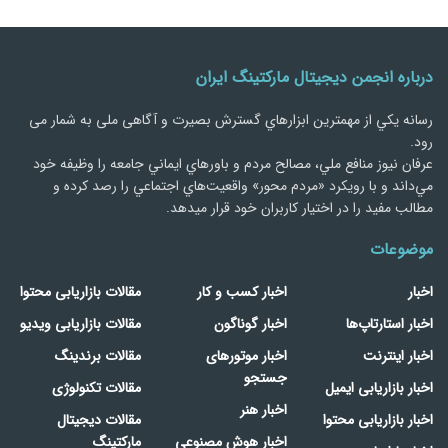
درباره انجمن دیجیتال مارکتینگ ایران
رسانه يكي از مهمترین ابزارهاي گسترش بصیرت و آگاهی ملی به شمار می
رود.
عرفان نیوز منافع ملي، مصالح مردم و باورهاي ايماني جامعه را وظيفه خود
مي‌داند و با رويكرد «مردم‌ محور» واقعيت‌هاي اجتماعي را رصد کرده و
مطالب مفید را در اختیار کاربران خود قرار میدهد.
موضوعات
اخبار
اخبار کسب و کار
مقالات بازاریابی محتوا
اخبار استارتاپ‌ها
اخبار گوناگون
مقالات بازاریابی ویدیو
اخبار اینترنت
اخبار موتورهای
مقالات برندینگ
جستجو
اخبار بازاریابی ایمیل
مقالات تکنولوژی
اخبار هنر
اخبار بازاریابی محتوا
مقالات دیجیتال
اخبار هوش مصنوعی
مارکتینگ