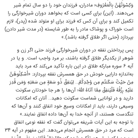
وَکِسْوَتُهُنَّ بِالْمَعْرُوفِ؛ مادران، فرزندان خود را دو سال تمام شیر
می‌دهند. (این) برای کسی است که بخواهد دوران شیرخوارگی را
تکمیل کند و برای آن کس که فرزند برای او متولد شده (پدر)، لازم
است خوراک و پوشاک مادر را به طور شایسته (در مدت شیر دادن)
بپردازد (حتی اگر طلاق گرفته باشد).»
پس پرداختن نفقه در دوران شیرخوارگی فرزند حتی اگر زن و
شوهر از یکدیگر طلاق گرفته باشند، بر مرد واجب است. و یا در
آیه 6 سوره مبارکه طلاق در این باره تأکید می‌کند که مرد باید
به‌اندازه دارایی خودش در حق همسرش نفقه بپردازد: «أَسْکِنُوهُنَّ
مِنْ حَیْثُ سَکَنتُم مِن وُجْدِکُمْ… لِیُنفِقْ ذُو سَعَةٍ مِن سَعَتِهِ وَمَن قُدِرَ
عَلَیْهِ رِزْقُهُ فَلْیُنفِقْ مِمَّا آتَاهُ اللَّهُ؛ آن‌ها را هر جا خودتان سکونت
دارید و در توانایی شماست سکونت دهید… آنان که امکانات
وسیعی دارند، باید از امکانات وسیع خود انفاق کنند و آن‌ها که
تنگدست هستند، از آنچه خدا به آن‌ها داده انفاق نمایند.»
با توجه به این آیات شریفه می‌توان گفت که نفقه نوعی انفاق
است که مرد در حق همسرش انجام می‌دهد. این مفهوم در آیه 34