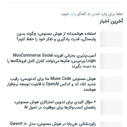
لطفاَ برای وارد شدن به گفتگو
وارد
شوید
آخرین اخبار
استفاده هوشمندانه از هوش مصنوعی؛ چگونه بدون
وابستگی، قدرت یادگیری و تفکر خود را حفظ کنیم؟
آسیب‌پذیری بحرانی افزونه WooCommerce Social
Login وردپرس؛ هکرها می‌توانند کنترل کامل فروشگاه‌ها را
به دست بگیرند
هوش مصنوعی Muse Code متا برای کدنویسی؛ رقیب
جدید کلاد کد و کدکس OpenAI با قابلیت توسعه نرم‌افزار
هوشمند
۶ سؤال کلیدی برای تدوین استراتژی هوش مصنوعی؛
راهنمای کسب‌وکارها برای موفقیت در تحول AI
رکوردشکنی علی‌بابا در هوش مصنوعی؛ مدل Qwen3.8-