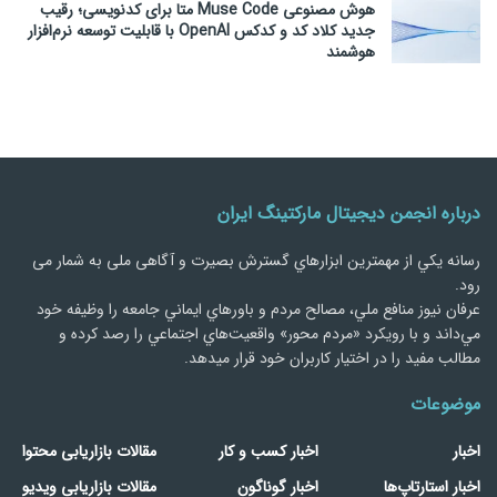
هوش مصنوعی Muse Code متا برای کدنویسی؛ رقیب
جدید کلاد کد و کدکس OpenAI با قابلیت توسعه نرم‌افزار
هوشمند
درباره انجمن دیجیتال مارکتینگ ایران
رسانه يكي از مهمترین ابزارهاي گسترش بصیرت و آگاهی ملی به شمار می
رود.
عرفان نیوز منافع ملي، مصالح مردم و باورهاي ايماني جامعه را وظيفه خود
مي‌داند و با رويكرد «مردم‌ محور» واقعيت‌هاي اجتماعي را رصد کرده و
مطالب مفید را در اختیار کاربران خود قرار میدهد.
موضوعات
اخبار
اخبار کسب و کار
مقالات بازاریابی محتوا
اخبار استارتاپ‌ها
اخبار گوناگون
مقالات بازاریابی ویدیو