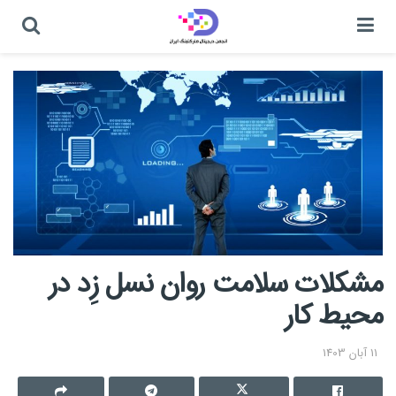
مشکلات سلامت روان نسل زِد در
محیط کار
11 آبان 1403