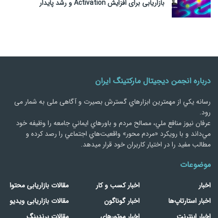
بازاریابی برای افزایش Activation و رشد پایدار
درباره انجمن دیجیتال مارکتینگ ایران
رسانه يكي از مهمترین ابزارهاي گسترش بصیرت و آگاهی ملی به شمار می
رود.
عرفان نیوز منافع ملي، مصالح مردم و باورهاي ايماني جامعه را وظيفه خود
مي‌داند و با رويكرد «مردم‌ محور» واقعيت‌هاي اجتماعي را رصد کرده و
مطالب مفید را در اختیار کاربران خود قرار میدهد.
موضوعات
اخبار
اخبار کسب و کار
مقالات بازاریابی محتوا
اخبار استارتاپ‌ها
اخبار گوناگون
مقالات بازاریابی ویدیو
اخبار اینترنت
اخبار موتورهای
مقالات برندینگ