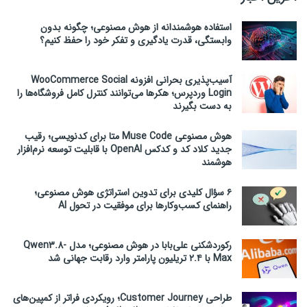
استفاده هوشمندانه از هوش مصنوعی؛ چگونه بدون
وابستگی، قدرت یادگیری و تفکر خود را حفظ کنیم؟
آسیب‌پذیری بحرانی افزونه WooCommerce Social
Login وردپرس؛ هکرها می‌توانند کنترل کامل فروشگاه‌ها را
به دست بگیرند
هوش مصنوعی Muse Code متا برای کدنویسی؛ رقیب
جدید کلاد کد و کدکس OpenAI با قابلیت توسعه نرم‌افزار
هوشمند
۶ سؤال کلیدی برای تدوین استراتژی هوش مصنوعی؛
راهنمای کسب‌وکارها برای موفقیت در تحول AI
رکوردشکنی علی‌بابا در هوش مصنوعی؛ مدل Qwen3.8-
Max با ۲.۴ تریلیون پارامتر وارد رقابت جهانی شد
طراحی Customer Journey؛ رویکردی فراتر از کمپین‌های