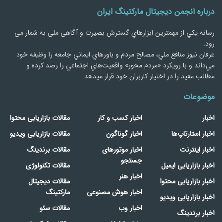
درباره انجمن دیجیتال مارکتینگ ایران
رسانه يكي از مهمترین ابزارهاي گسترش بصیرت و آگاهی ملی به شمار می
رود.
عرفان نیوز منافع ملي، مصالح مردم و باورهاي ايماني جامعه را وظيفه خود
مي‌داند و با رويكرد «مردم‌ محور» واقعيت‌هاي اجتماعي را رصد کرده و
مطالب مفید را در اختیار کاربران خود قرار میدهد.
موضوعات
اخبار
اخبار کسب و کار
مقالات بازاریابی محتوا
اخبار استارتاپ‌ها
اخبار گوناگون
مقالات بازاریابی ویدیو
اخبار اینترنت
اخبار موتورهای
مقالات برندینگ
جستجو
اخبار بازاریابی ایمیل
مقالات تکنولوژی
اخبار هنر
اخبار بازاریابی محتوا
مقالات دیجیتال
اخبار هوش مصنوعی
مارکتینگ
اخبار بازاریابی ویدیو
اخبار وب
مقالات سئو
اخبار برندینگ