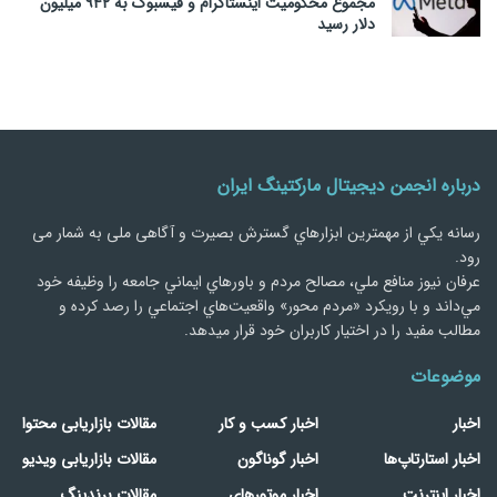
مجموع محکومیت اینستاگرام و فیسبوک به ۹۴۲ میلیون
دلار رسید
درباره انجمن دیجیتال مارکتینگ ایران
رسانه يكي از مهمترین ابزارهاي گسترش بصیرت و آگاهی ملی به شمار می
رود.
عرفان نیوز منافع ملي، مصالح مردم و باورهاي ايماني جامعه را وظيفه خود
مي‌داند و با رويكرد «مردم‌ محور» واقعيت‌هاي اجتماعي را رصد کرده و
مطالب مفید را در اختیار کاربران خود قرار میدهد.
موضوعات
اخبار
اخبار کسب و کار
مقالات بازاریابی محتوا
اخبار استارتاپ‌ها
اخبار گوناگون
مقالات بازاریابی ویدیو
اخبار اینترنت
اخبار موتورهای
مقالات برندینگ